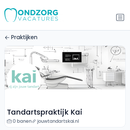
Praktijken
Tandartspraktijk Kai
0 banen
jouwtandartskai.nl