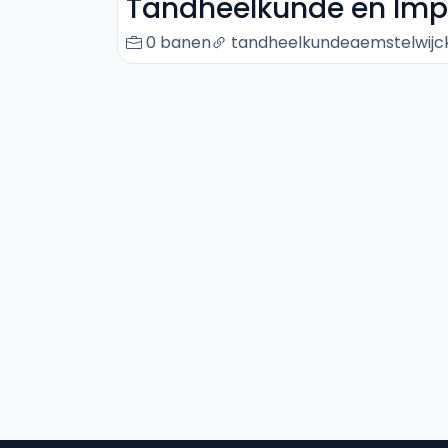
Tandheelkunde en Impl
0 banen
tandheelkundeaemstelwijck