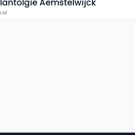
antolgie Aemstelwijck
.nl