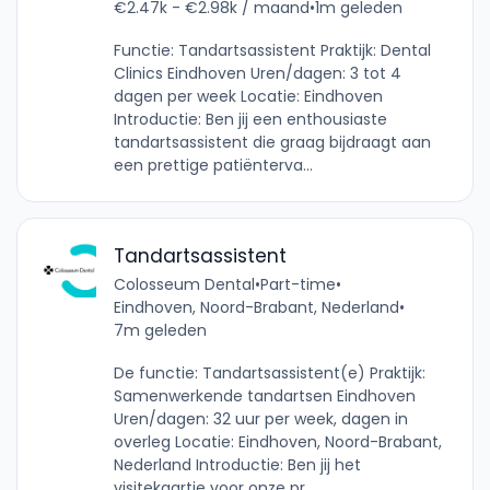
€2.47k - €2.98k / maand
•
1m geleden
Functie: Tandartsassistent Praktijk: Dental
Clinics Eindhoven Uren/dagen: 3 tot 4
dagen per week Locatie: Eindhoven
Introductie: Ben jij een enthousiaste
tandartsassistent die graag bijdraagt aan
een prettige patiënterva...
Tandartsassistent
Colosseum Dental
•
Part-time
•
Eindhoven, Noord-Brabant, Nederland
•
7m geleden
De functie: Tandartsassistent(e) Praktijk:
Samenwerkende tandartsen Eindhoven
Uren/dagen: 32 uur per week, dagen in
overleg Locatie: Eindhoven, Noord-Brabant,
Nederland Introductie: Ben jij het
visitekaartje voor onze pr...