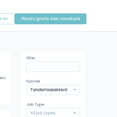
e in!
Plaats gratis een vacature
Filter
den
Functie
Tandartsassistent
Job Type
All job types