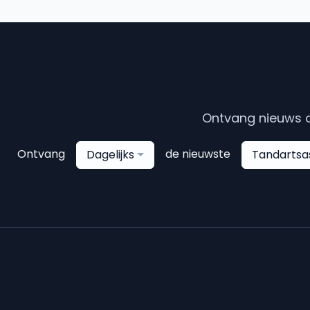
Ontvang nieuws o
Ontvang
de nieuwste
Dagelijks
Tandartsa