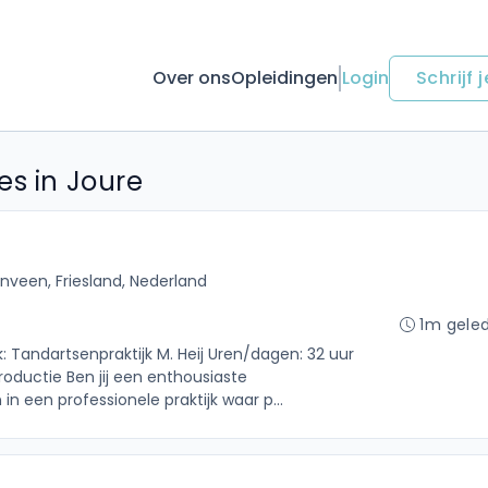
Over ons
Opleidingen
Login
Schrijf j
es in Joure
nveen, Friesland, Nederland
1m gele
k: Tandartsenpraktijk M. Heij Uren/dagen: 32 uur
roductie Ben jij een enthousiaste
in een professionele praktijk waar p...