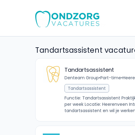
Tandartsassistent vacatur
Tandartsassistent
Denteam Group
•
Part-time
•
Heere
Tandartsassistent
Functie: Tandartsassistent Praktij
per week Locatie: Heerenveen Int
tandartsassistent en wil je werken 