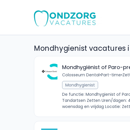
Mondhygienist vacatures i
Mondhygiënist of Paro-pre
Colosseum Dental
•
Part-time
•
Zet
Mondhygienist
De functie: Mondhygienist of Par
Tandartsen Zetten Uren/dagen: 
woensdag en vrijdag Locatie: Zett