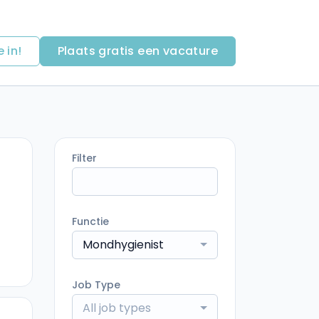
e in!
Plaats gratis een vacature
Filter
Functie
Mondhygienist
Job Type
All job types