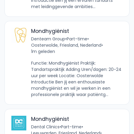
Introductie Ben jij een ervaren tandarts
met leidinggevende ambities...
Mondhygiënist
Denteam Group
•
Part-time
•
Oosterwolde, Friesland, Nederland
•
1m geleden
Functie: Mondhygiënist Praktijk:
Tandartspraktijk Adding Uren/dagen: 20-24
uur per week Locatie: Oosterwolde
Introductie Ben jij een enthousiaste
mondhygiënist en wil je werken in een
professionele praktijk waar patiëntg...
Mondhygiënist
Dental Clinics
•
Part-time
•
Leeuwarden, Friesland, Nederland
•