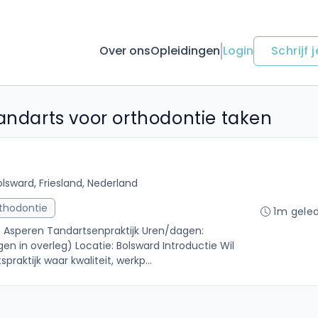
Over ons
Opleidingen
Login
Schrijf j
Tandarts voor orthodontie taken
olsward, Friesland, Nederland
rthodontie
1m gele
an Asperen Tandartsenpraktijk Uren/dagen:
n in overleg) Locatie: Bolsward Introductie Wil
praktijk waar kwaliteit, werkp...