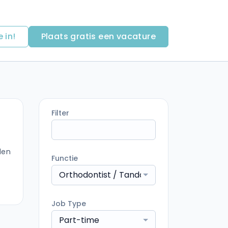
e in!
Plaats gratis een vacature
Filter
den
Functie
Orthodontist / Tandarts voor orthodontie
Job Type
Part-time