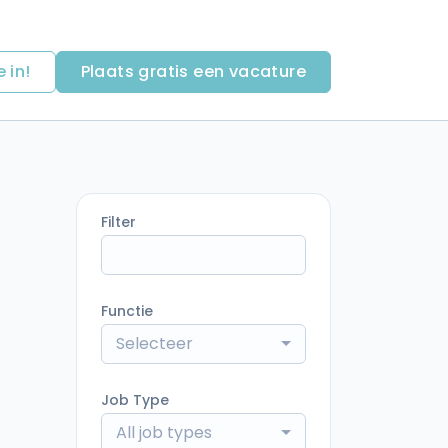
e in!
Plaats gratis een vacature
Filter
Functie
Selecteer
Job Type
All job types