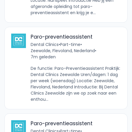
Locatie: Nunspeet Introductie Heb jij een
afgeronde opleiding tot paro-
preventieassistent en krijg je e...
Paro-preventieassistent
Dental Clinics
•
Part-time
•
Zeewolde, Flevoland, Nederland
•
7m geleden
De functie: Paro-Preventieassistent Praktijk:
Dental Clinics Zeewolde Uren/dagen: 1 dag
per week (woensdag) Locatie: Zeewolde,
Flevoland, Nederland Introductie: Bij Dental
Clinics Zeewolde zijn we op zoek naar een
enthou...
Paro-preventieassistent
Dental Clinics
•
Part-time
•