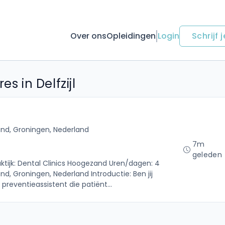
Over ons
Opleidingen
Login
Schrijf j
s in Delfzijl
nd, Groningen, Nederland
7m
geleden
aktijk: Dental Clinics Hoogezand Uren/dagen: 4
, Groningen, Nederland Introductie: Ben jij
preventieassistent die patiënt...