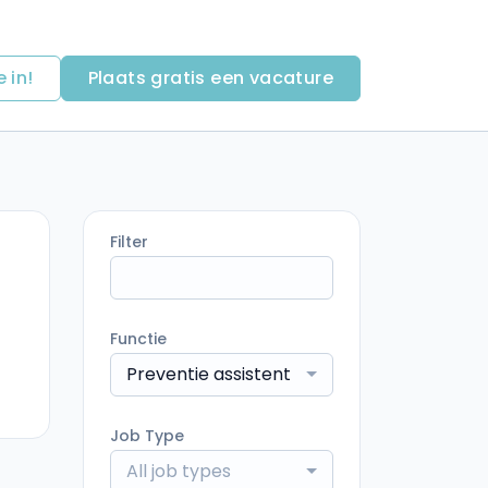
e in!
Plaats gratis een vacature
Filter
Functie
Preventie assistent
Job Type
All job types