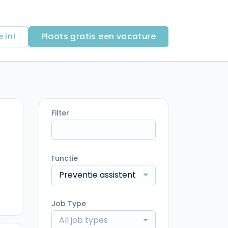
e in!
Plaats gratis een vacature
Filter
Functie
Preventie assistent
Job Type
All job types