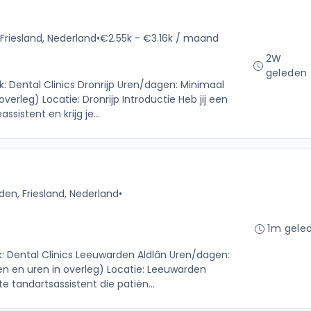
 Friesland, Nederland
•
€2.55k - €3.16k / maand
2W
geleden
jk: Dental Clinics Dronrijp Uren/dagen: Minimaal
erleg) Locatie: Dronrijp Introductie Heb jij een
sistent en krijg je...
en, Friesland, Nederland
•
1m gele
jk: Dental Clinics Leeuwarden Aldlân Uren/dagen:
n en uren in overleg) Locatie: Leeuwarden
te tandartsassistent die patiën...