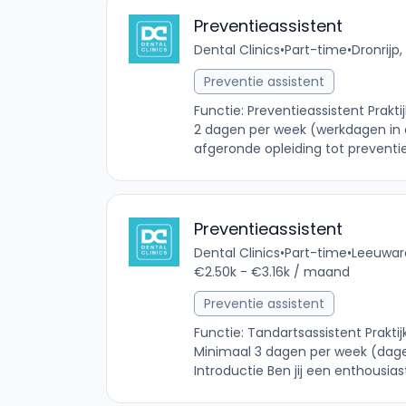
Preventieassistent
Dental Clinics
•
Part-time
•
Dronrijp,
Preventie assistent
Functie: Preventieassistent Prakti
2 dagen per week (werkdagen in ov
afgeronde opleiding tot preventieas
Preventieassistent
Dental Clinics
•
Part-time
•
Leeuward
€2.50k - €3.16k / maand
Preventie assistent
Functie: Tandartsassistent Prakti
Minimaal 3 dagen per week (dage
Introductie Ben jij een enthousias