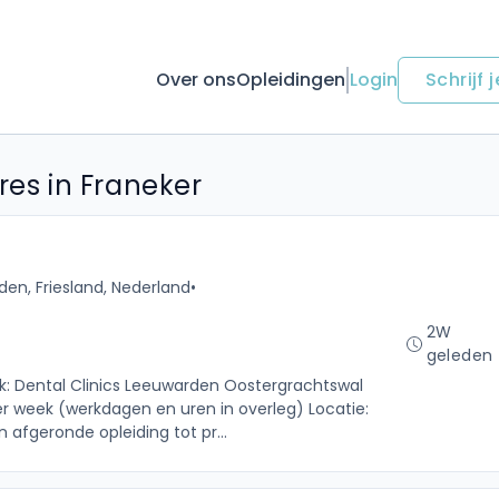
Over ons
Opleidingen
Login
Schrijf j
res in Franeker
en, Friesland, Nederland
•
2W
geleden
ijk: Dental Clinics Leeuwarden Oostergrachtswal
r week (werkdagen en uren in overleg) Locatie:
 afgeronde opleiding tot pr...