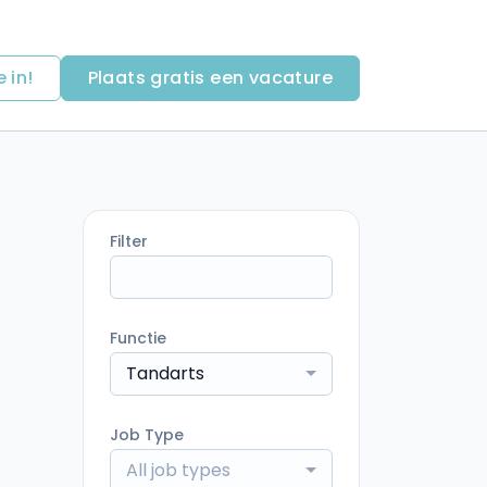
e in!
Plaats gratis een vacature
Filter
Functie
Tandarts
Job Type
All job types