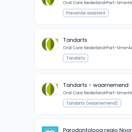
Oral Care Nederland
•
Part-time
•
H
Preventie assistent
Tandarts
Oral Care Nederland
•
Part-time
•
A
Tandarts
Tandarts - waarnemend
Oral Care Nederland
•
Part-time
•
H
Tandarts (waarnemend)
Parodontoloog regio Noor