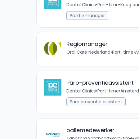
Dental Clinics
•
Part-time
•
Koog aan
Praktijkmanager
Regiomanager
Oral Care Nederland
•
Part-time
•
A
Paro-preventieassistent
Dental Clinics
•
Part-time
•
Amsterd
Paro preventie assistent
baliemedewerker
Tandzorg Santpoort
•
Part-time
•
Sa