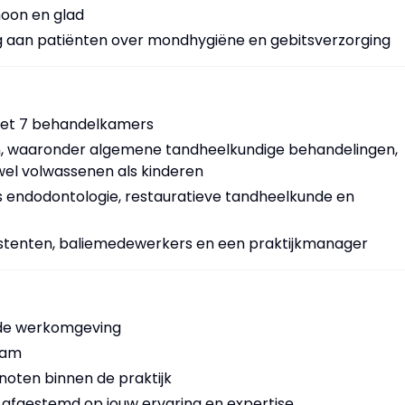
oon en glad
g aan patiënten over mondhygiëne en gebitsverzorging
 met 7 behandelkamers
n, waaronder algemene tandheelkundige behandelingen,
el volwassenen als kinderen
ls endodontologie, restauratieve tandheelkunde en
stenten, baliemedewerkers en een praktijkmanager
rde werkomgeving
eam
noten binnen de praktijk
, afgestemd op jouw ervaring en expertise