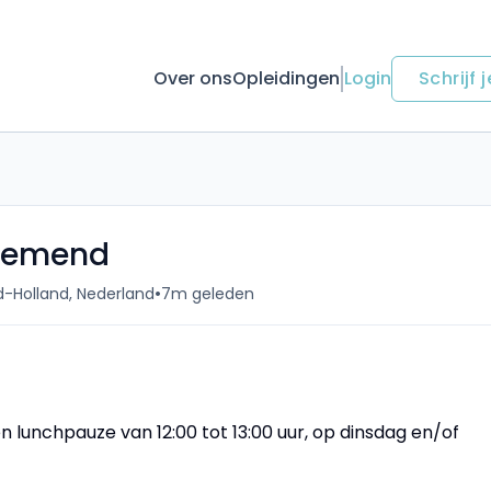
Over ons
Opleidingen
Login
Schrijf j
nemend
•
d-Holland, Nederland
7m geleden
en lunchpauze van 12:00 tot 13:00 uur, op dinsdag en/of