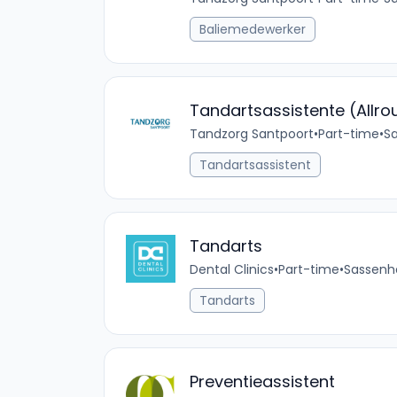
Baliemedewerker
Tandartsassistente (Allro
Tandzorg Santpoort
•
Part-time
•
Sa
Tandartsassistent
Tandarts
Dental Clinics
•
Part-time
•
Sassenhe
Tandarts
Preventieassistent