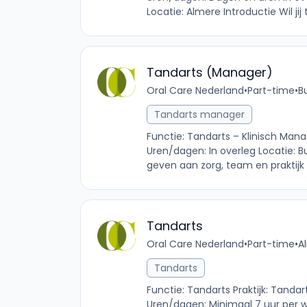
Locatie: Almere Introductie Wil jij 
Tandarts (Manager)
Oral Care Nederland
•
Part-time
•
B
Tandarts manager
Functie: Tandarts – Klinisch Man
Uren/dagen: In overleg Locatie: Bu
geven aan zorg, team en praktijk z
Tandarts
Oral Care Nederland
•
Part-time
•
A
Tandarts
Functie: Tandarts Praktijk: Tanda
Uren/dagen: Minimaal 7 uur per 