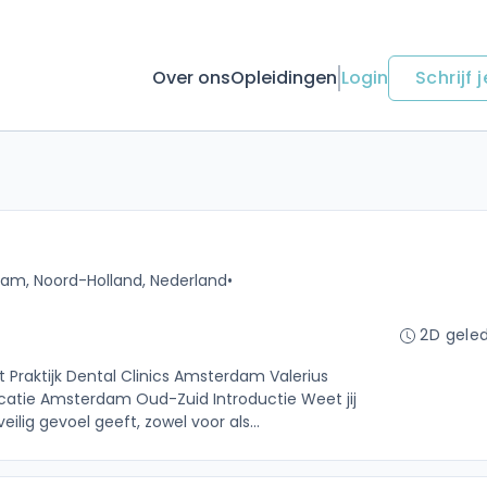
Over ons
Opleidingen
Login
Schrijf j
am, Noord-Holland, Nederland
•
2D gele
t Praktijk Dental Clinics Amsterdam Valerius
atie Amsterdam Oud-Zuid Introductie Weet jij
lig gevoel geeft, zowel voor als...