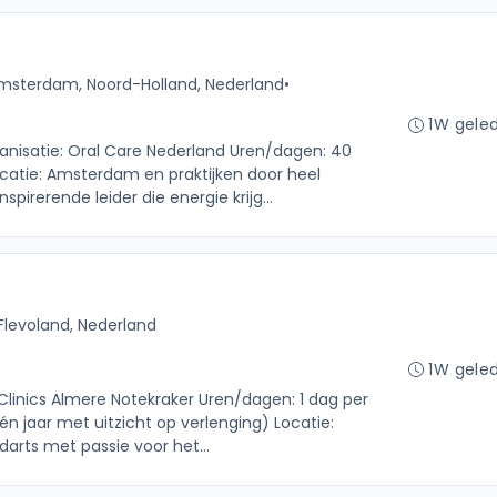
msterdam, Noord-Holland, Nederland
•
1W gele
anisatie: Oral Care Nederland Uren/dagen: 40
catie: Amsterdam en praktijken door heel
spirerende leider die energie krijg...
Flevoland, Nederland
1W gele
l Clinics Almere Notekraker Uren/dagen: 1 dag per
én jaar met uitzicht op verlenging) Locatie:
darts met passie voor het...