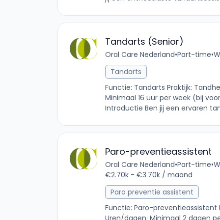
Tandarts (Senior)
Oral Care Nederland
•
Part-time
•
W
Tandarts
Functie: Tandarts Praktijk: Tan
Minimaal 16 uur per week (bij v
Introductie Ben jij een ervaren t
Paro-preventieassistent
Oral Care Nederland
•
Part-time
•
W
€2.70k - €3.70k / maand
Paro preventie assistent
Functie: Paro-preventieassistent
Uren/dagen: Minimaal 2 dagen p