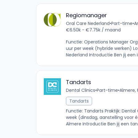
Regiomanager
Oral Care Nederland
•
Part-time
•
A
€6.50k - €7.75k / maand
Functie: Operations Manager Org
uur per week (hybride werken) Lo
Nederland Introductie Ben jij een in
Tandarts
Dental Clinics
•
Part-time
•
Almere, 
Tandarts
Functie: Tandarts Praktijk: Denta
week (dinsdag, aanstelling voor é
Almere Introductie Ben jij een tan