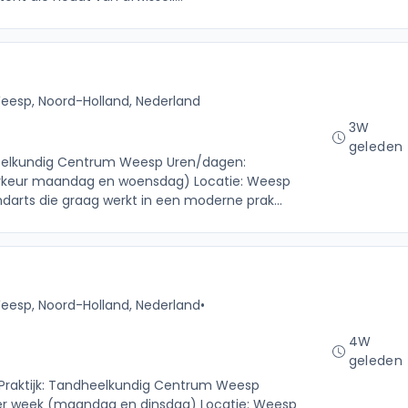
eesp, Noord-Holland, Nederland
3W
geleden
dheelkundig Centrum Weesp Uren/dagen:
oorkeur maandag en woensdag) Locatie: Weesp
andarts die graag werkt in een moderne prak...
eesp, Noord-Holland, Nederland
•
4W
geleden
 Praktijk: Tandheelkundig Centrum Weesp
er week (maandag en dinsdag) Locatie: Weesp