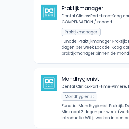
Praktijkmanager
Dental Clinics
•
Part-time
•
Koog aan
COMPENSATION / maand
Praktijkmanager
Functie: Praktijkmanager Praktijk
dagen per week Locatie: Koog aan
praktijkmanager binnen de mondz
Mondhygiënist
Dental Clinics
•
Part-time
•
Almere, 
Mondhygienist
Functie: Mondhygiënist Praktijk: 
Minimaal 2 dagen per week (werk
Introductie Wil jij werken in een p