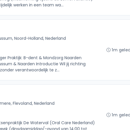
tijdelijk werken in een team wa...
ussum, Noord-Holland, Nederland
1m gele
ager Praktijk: B-dent & Mondzorg Naarden
ssum & Naarden Introductie Wil jij richting
onder verantwoordelijk te z...
lmere, Flevoland, Nederland
1m gele
rtsenpraktijk De Waterval (Oral Care Nederland)
week (dinsdagmiddag/-avond van 14:00 tot