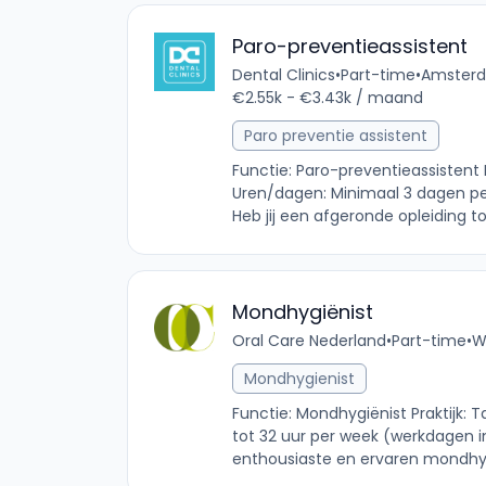
Paro-preventieassistent
Dental Clinics
•
Part-time
•
Amsterd
€2.55k - €3.43k / maand
Paro preventie assistent
Functie: Paro-preventieassistent 
Uren/dagen: Minimaal 3 dagen pe
Heb jij een afgeronde opleiding to
Mondhygiënist
Oral Care Nederland
•
Part-time
•
W
Mondhygienist
Functie: Mondhygiënist Praktijk
tot 32 uur per week (werkdagen in
enthousiaste en ervaren mondhygi