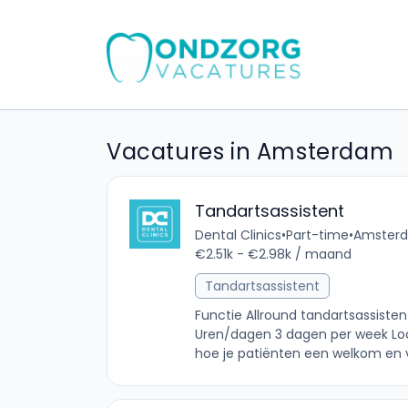
Vacatures in Amsterdam
Tandartsassistent
Dental Clinics
•
Part-time
•
Amsterd
€2.51k - €2.98k / maand
Tandartsassistent
Functie Allround tandartsassisten
Uren/dagen 3 dagen per week Loc
hoe je patiënten een welkom en vei