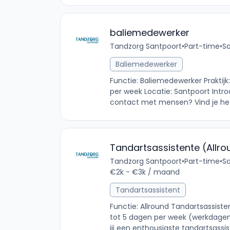
baliemedewerker
Tandzorg Santpoort
•
Part-time
•
Sa
Baliemedewerker
Functie: Baliemedewerker Praktij
per week Locatie: Santpoort Introd
contact met mensen? Vind je het l
Tandartsassistente (Allro
Tandzorg Santpoort
•
Part-time
•
Sa
€2k - €3k / maand
Tandartsassistent
Functie: Allround Tandartsassiste
tot 5 dagen per week (werkdagen 
jij een enthousiaste tandartsassis