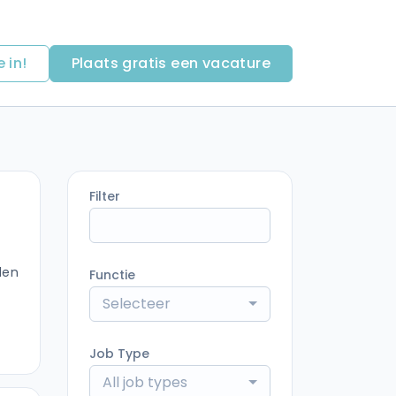
e in!
Plaats gratis een vacature
Filter
den
Functie
Selecteer
Job Type
All job types