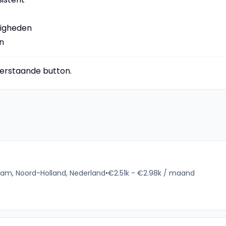
digheden
n
nderstaande button.
am, Noord-Holland, Nederland
•
€2.51k - €2.98k / maand