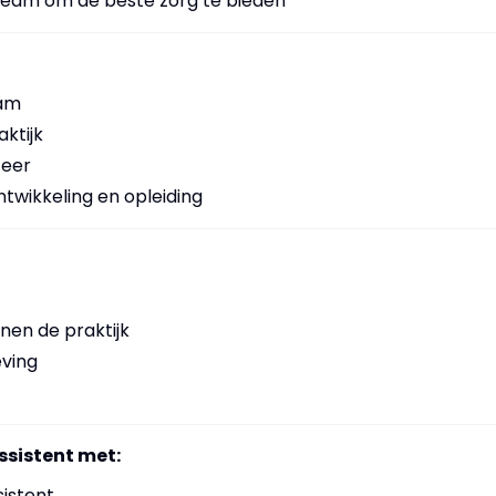
eam om de beste zorg te bieden
eam
ktijk
feer
twikkeling en opleiding
nen de praktijk
eving
ssistent met:
sistent