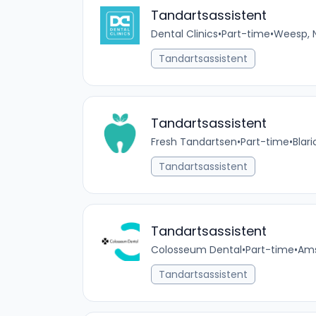
Tandartsassistent
Dental Clinics
•
Part-time
•
Weesp, 
Tandartsassistent
Tandartsassistent
Fresh Tandartsen
•
Part-time
•
Blar
Tandartsassistent
Tandartsassistent
Colosseum Dental
•
Part-time
•
Ams
Tandartsassistent