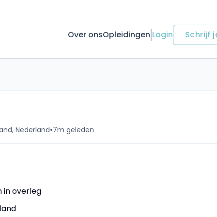
Over ons
Opleidingen
Login
Schrijf j
•
and, Nederland
7m geleden
 in overleg
land