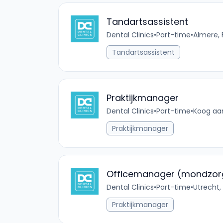
Tandartsassistent
Dental Clinics
•
Part-time
•
Almere, 
Tandartsassistent
Praktijkmanager
Dental Clinics
•
Part-time
•
Koog aan
Praktijkmanager
Officemanager (mondzor
Dental Clinics
•
Part-time
•
Utrecht,
Praktijkmanager