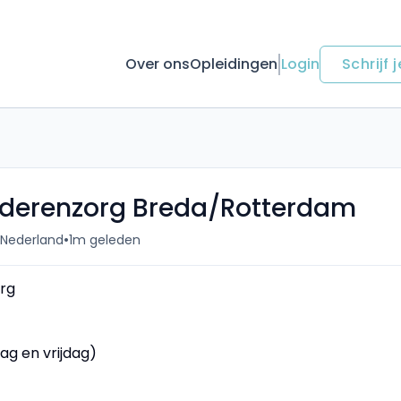
Over ons
Opleidingen
Login
Schrijf j
uderenzorg Breda/Rotterdam
•
 Nederland
1m geleden
rg
ag en vrijdag)