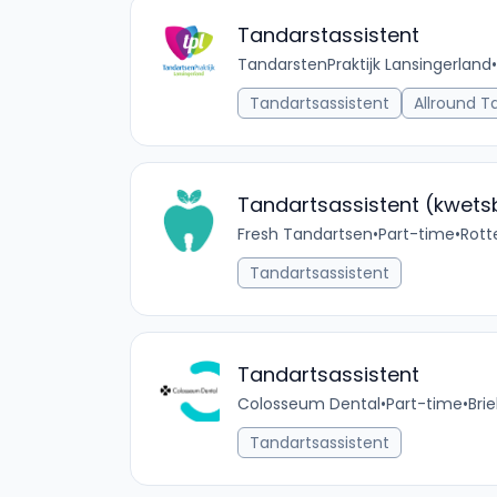
Tandarstassistent
TandarstenPraktijk Lansingerland
•
Tandartsassistent
Allround T
Tandartsassistent (kwet
Fresh Tandartsen
•
Part-time
•
Rott
Tandartsassistent
Tandartsassistent
Colosseum Dental
•
Part-time
•
Bri
Tandartsassistent