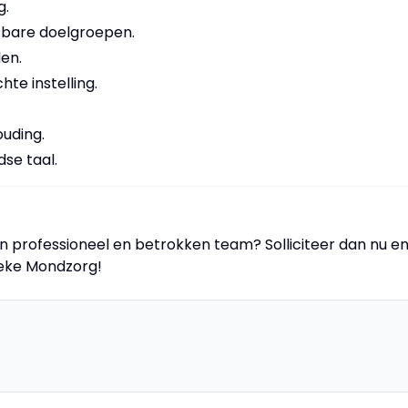
g.
sbare doelgroepen.
en.
hte instelling.
ouding.
se taal.
 een professioneel en betrokken team? Solliciteer dan nu e
ieke Mondzorg!