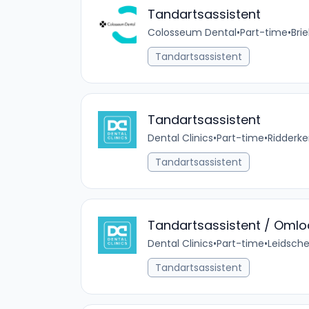
Tandartsassistent
Colosseum Dental
•
Part-time
•
Bri
Tandartsassistent
Tandartsassistent
Dental Clinics
•
Part-time
•
Ridderke
Tandartsassistent
Tandartsassistent / Omlo
Dental Clinics
•
Part-time
•
Leidsche
Tandartsassistent