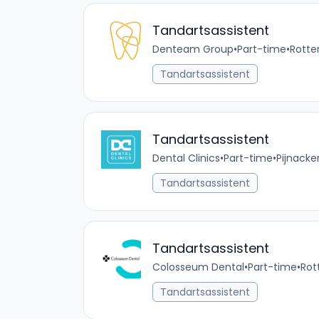
Tandartsassistent
Denteam Group
•
Part-time
•
Rotte
Tandartsassistent
Tandartsassistent
Dental Clinics
•
Part-time
•
Pijnacke
Tandartsassistent
Tandartsassistent
Colosseum Dental
•
Part-time
•
Rot
Tandartsassistent