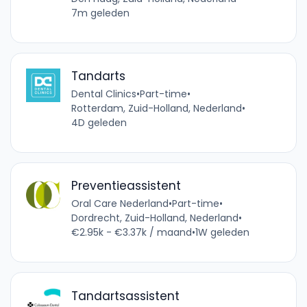
7m geleden
Tandarts
Dental Clinics
•
Part-time
•
Rotterdam, Zuid-Holland, Nederland
•
4D geleden
Preventieassistent
Oral Care Nederland
•
Part-time
•
Dordrecht, Zuid-Holland, Nederland
•
€2.95k - €3.37k / maand
•
1W geleden
Tandartsassistent