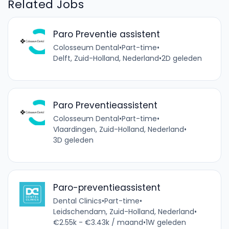
Related Jobs
Paro Preventie assistent
Colosseum Dental
•
Part-time
•
Delft, Zuid-Holland, Nederland
•
2D geleden
Paro Preventieassistent
Colosseum Dental
•
Part-time
•
Vlaardingen, Zuid-Holland, Nederland
•
3D geleden
Paro-preventieassistent
Dental Clinics
•
Part-time
•
Leidschendam, Zuid-Holland, Nederland
•
€2.55k - €3.43k / maand
•
1W geleden