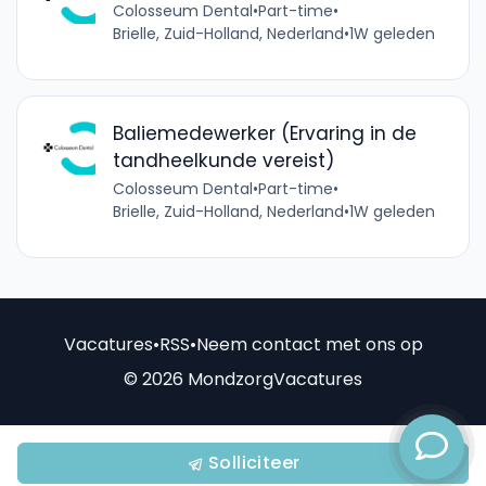
Colosseum Dental
•
Part-time
•
Brielle, Zuid-Holland, Nederland
•
1W geleden
Baliemedewerker (Ervaring in de
tandheelkunde vereist)
Colosseum Dental
•
Part-time
•
Brielle, Zuid-Holland, Nederland
•
1W geleden
Vacatures
•
RSS
•
Neem contact met ons op
© 2026 MondzorgVacatures
Solliciteer