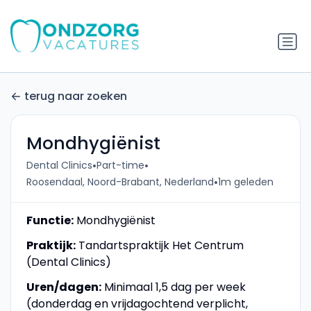
terug naar zoeken
Mondhygiënist
•
•
Dental Clinics
Part-time
•
Roosendaal, Noord-Brabant, Nederland
1m geleden
Functie:
Mondhygiënist
Praktijk:
Tandartspraktijk Het Centrum
(Dental Clinics)
Uren/dagen:
Minimaal 1,5 dag per week
(donderdag en vrijdagochtend verplicht,