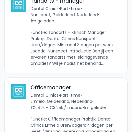
Tandarts – manager
Dental Clinics
•
Part-time
•
Nunspeet, Gelderland, Nederland
•
1m geleden
Functie: Tandarts – Klinisch Manager
Praktijk: Dental Clinics Nunspeet
Uren/dagen: Minimaal 3 dagen per week
Locatie: Nunspeet Introductie Ben jij een
ervaren tandarts met leidinggevende
ambities? Wil je naast het behand...
Officemanager
Dental Clinics
•
Part-time
•
Ermelo, Gelderland, Nederland
•
€2.42k - €3.25k / maand
•
1m geleden
Functie: Officemanager Praktijk: Dental
Clinics Ermelo Uren/dagen: 4 dagen per
week (dinsdag, woensdag, donderdag en