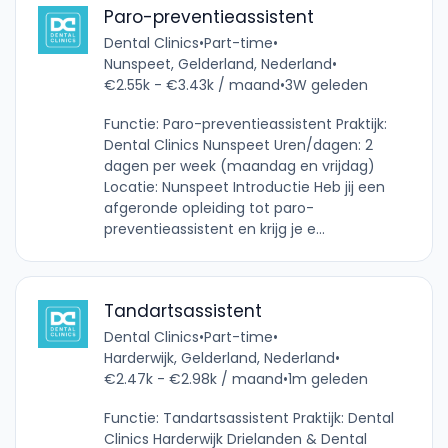
Paro-preventieassistent
Dental Clinics
•
Part-time
•
Nunspeet, Gelderland, Nederland
•
€2.55k - €3.43k / maand
•
3W geleden
Functie: Paro-preventieassistent Praktijk:
Dental Clinics Nunspeet Uren/dagen: 2
dagen per week (maandag en vrijdag)
Locatie: Nunspeet Introductie Heb jij een
afgeronde opleiding tot paro-
preventieassistent en krijg je e...
Tandartsassistent
Dental Clinics
•
Part-time
•
Harderwijk, Gelderland, Nederland
•
€2.47k - €2.98k / maand
•
1m geleden
Functie: Tandartsassistent Praktijk: Dental
Clinics Harderwijk Drielanden & Dental