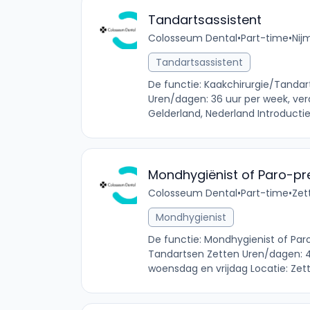
Tandartsassistent
Colosseum Dental
•
Part-time
•
Nij
Tandartsassistent
De functie: Kaakchirurgie/Tandart
Uren/dagen: 36 uur per week, ver
Gelderland, Nederland Introductie: 
Mondhygiënist of Paro-pre
Colosseum Dental
•
Part-time
•
Zet
Mondhygienist
De functie: Mondhygienist of Par
Tandartsen Zetten Uren/dagen: 
woensdag en vrijdag Locatie: Zett