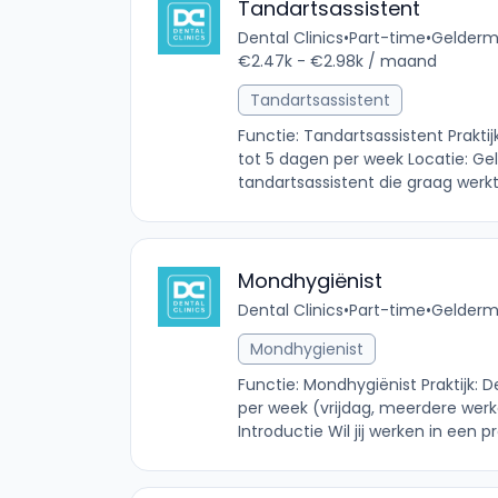
Tandartsassistent
Dental Clinics
•
Part-time
•
Gelderma
€2.47k - €2.98k / maand
Tandartsassistent
Functie: Tandartsassistent Prakti
tot 5 dagen per week Locatie: Gel
tandartsassistent die graag werkt
Mondhygiënist
Dental Clinics
•
Part-time
•
Gelderma
Mondhygienist
Functie: Mondhygiënist Praktijk: 
per week (vrijdag, meerdere wer
Introductie Wil jij werken in een p