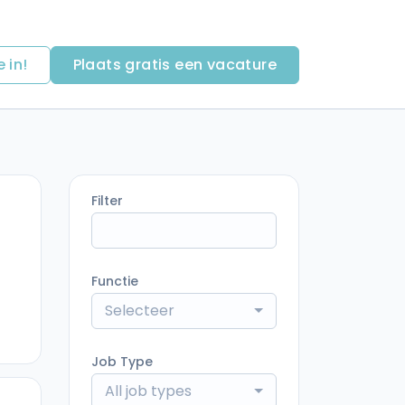
e in!
Plaats gratis een vacature
Filter
Functie
Selecteer
Job Type
All job types