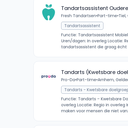
Tandartsassistent Ouder
Fresh Tandartsen
•
Part-time
•
Tiel
Tandartsassistent
Functie: Tandartsassistent Mobie
Uren/dagen: In overleg Locatie: R
tandartsassistent die graag écht
Tandarts (Kwetsbare doe
Pro-Da
•
Part-time
•
Arnhem, Gelder
Tandarts - Kwetsbare doelgroe
Functie: Tandarts – Kwetsbare Do
overleg Locatie: Regio in overleg I
maken voor mensen die niet vanz