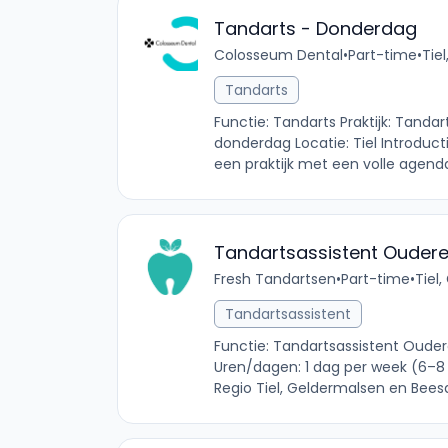
Tandarts - Donderdag
Colosseum Dental
•
Part-time
•
Tie
Tandarts
Functie: Tandarts Praktijk: Tandar
donderdag Locatie: Tiel Introducti
een praktijk met een volle agenda
Tandartsassistent Ouder
Fresh Tandartsen
•
Part-time
•
Tiel
Tandartsassistent
Functie: Tandartsassistent Ouder
Uren/dagen: 1 dag per week (6–8 u
Regio Tiel, Geldermalsen en Beesd 