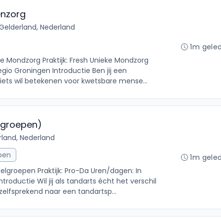
enzorg
, Gelderland, Nederland
1m gele
le Mondzorg Praktijk: Fresh Unieke Mondzorg
egio Groningen Introductie Ben jij een
 iets wil betekenen voor kwetsbare mense...
lgroepen)
land, Nederland
pen
1m gele
elgroepen Praktijk: Pro-Da Uren/dagen: In
ntroductie Wil jij als tandarts écht het verschil
elfsprekend naar een tandartsp...