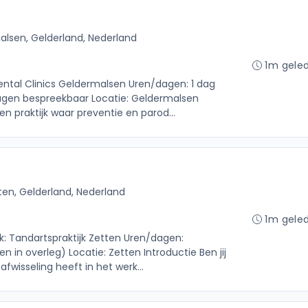
lsen, Gelderland, Nederland
1m gele
Dental Clinics Geldermalsen Uren/dagen: 1 dag
agen bespreekbaar Locatie: Geldermalsen
een praktijk waar preventie en parod...
ten, Gelderland, Nederland
1m gele
jk: Tandartspraktijk Zetten Uren/dagen:
 in overleg) Locatie: Zetten Introductie Ben jij
fwisseling heeft in het werk...