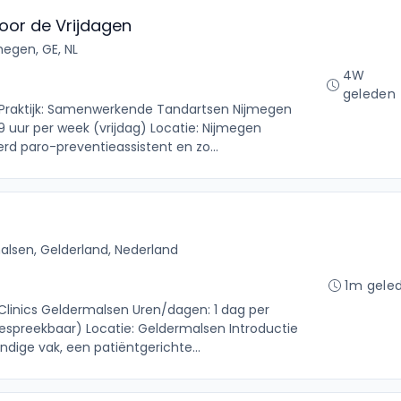
voor de Vrijdagen
megen, GE, NL
4W
geleden
t Praktijk: Samenwerkende Tandartsen Nijmegen
 9 uur per week (vrijdag) Locatie: Nijmegen
erd paro-preventieassistent en zo...
lsen, Gelderland, Nederland
1m gele
l Clinics Geldermalsen Uren/dagen: 1 dag per
espreekbaar) Locatie: Geldermalsen Introductie
ndige vak, een patiëntgerichte...