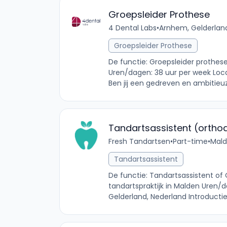
Groepsleider Prothese
4 Dental Labs
•
Arnhem, Gelderlan
Groepsleider Prothese
De functie: Groepsleider prothese
Uren/dagen: 38 uur per week Loca
Ben jij een gedreven en ambitieu
Tandartsassistent (ortho
Fresh Tandartsen
•
Part-time
•
Mald
Tandartsassistent
De functie: Tandartsassistent of 
tandartspraktijk in Malden Uren/
Gelderland, Nederland Introductie: