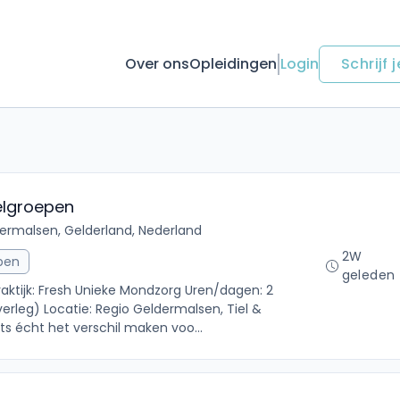
Over ons
Opleidingen
Login
Schrijf j
elgroepen
ermalsen, Gelderland, Nederland
2W
pen
geleden
aktijk: Fresh Unieke Mondzorg Uren/dagen: 2
rleg) Locatie: Regio Geldermalsen, Tiel &
rts écht het verschil maken voo...