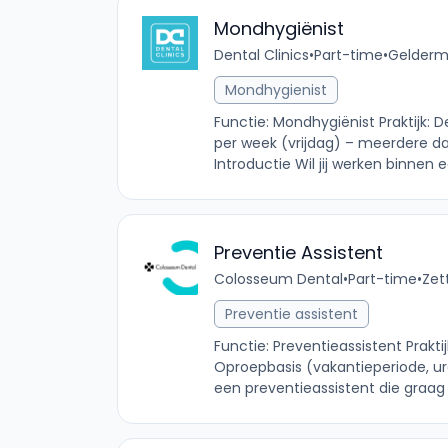
Mondhygiënist
Dental Clinics
•
Part-time
•
Gelderma
Mondhygienist
Functie: Mondhygiënist Praktijk: 
per week (vrijdag) – meerdere d
Introductie Wil jij werken binnen 
Preventie Assistent
Colosseum Dental
•
Part-time
•
Zet
Preventie assistent
Functie: Preventieassistent Prakti
Oproepbasis (vakantieperiode, uren
een preventieassistent die graag a