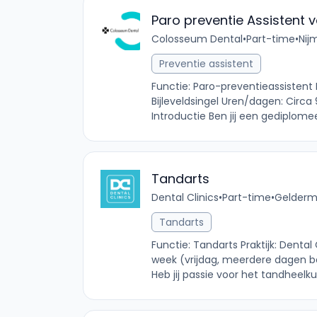
Paro preventie Assistent 
Colosseum Dental
•
Part-time
•
Nij
Preventie assistent
Functie: Paro-preventieassisten
Bijleveldsingel Uren/dagen: Circa
Introductie Ben jij een gediplome
Tandarts
Dental Clinics
•
Part-time
•
Gelderma
Tandarts
Functie: Tandarts Praktijk: Denta
week (vrijdag, meerdere dagen b
Heb jij passie voor het tandheelku