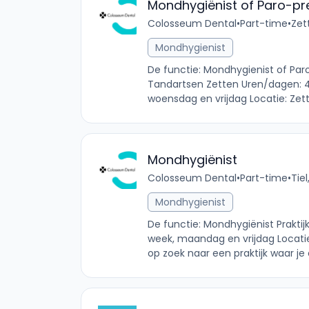
Mondhygiënist of Paro-pre
Colosseum Dental
•
Part-time
•
Zet
Mondhygienist
De functie: Mondhygienist of Par
Tandartsen Zetten Uren/dagen: 
woensdag en vrijdag Locatie: Zett
Mondhygiënist
Colosseum Dental
•
Part-time
•
Tie
Mondhygienist
De functie: Mondhygiënist Praktijk
week, maandag en vrijdag Locatie: 
op zoek naar een praktijk waar je e