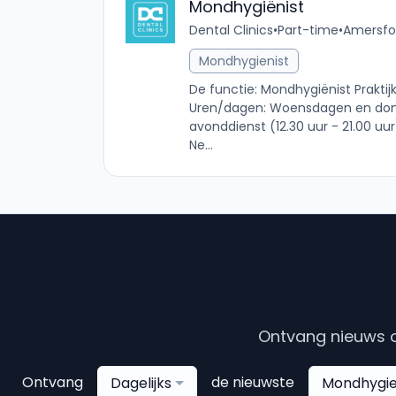
Mondhygiënist
Dental Clinics
•
Part-time
•
Amersfoo
Mondhygienist
De functie: Mondhygiënist Praktij
Uren/dagen: Woensdagen en don
avonddienst (12.30 uur - 21.00 uu
Ne...
Ontvang nieuws o
Ontvang
de nieuwste
Dagelijks
Mondhygie