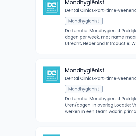
Mondhygiënist
Dental Clinics
•
Part-time
•
Veenenda
Mondhygienist
De functie: Mondhygiënist Praktij
dagen per week, met name maand
Utrecht, Nederland Introductie: Wi
Mondhygiënist
Dental Clinics
•
Part-time
•
Veenenda
Mondhygienist
De functie: Mondhygiënist Praktijk
Uren/dagen: In overleg Locatie: Ve
werken in een team waarin primair