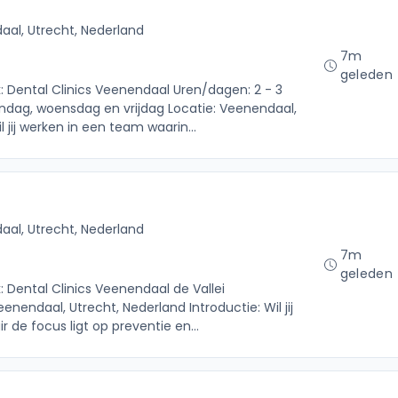
al, Utrecht, Nederland
7m
geleden
k: Dental Clinics Veenendaal Uren/dagen: 2 - 3
ag, woensdag en vrijdag Locatie: Veenendaal,
l jij werken in een team waarin...
al, Utrecht, Nederland
7m
geleden
: Dental Clinics Veenendaal de Vallei
enendaal, Utrecht, Nederland Introductie: Wil jij
 de focus ligt op preventie en...