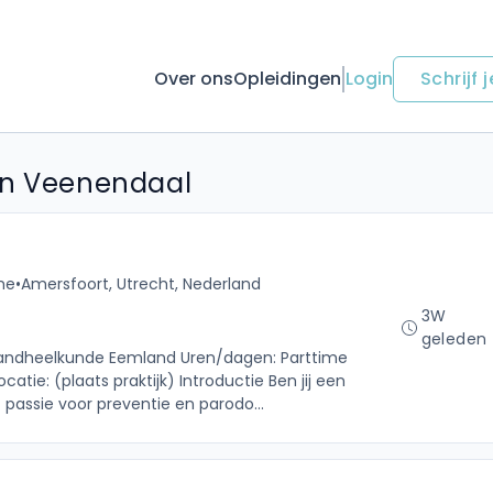
Over ons
Opleidingen
Login
Schrijf j
in Veenendaal
me
•
Amersfoort, Utrecht, Nederland
3W
geleden
: Tandheelkunde Eemland Uren/dagen: Parttime
atie: (plaats praktijk) Introductie Ben jij een
assie voor preventie en parodo...