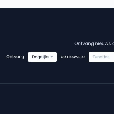
Ontvang nieuws o
Ontvang
de nieuwste
Dagelijks
Functies