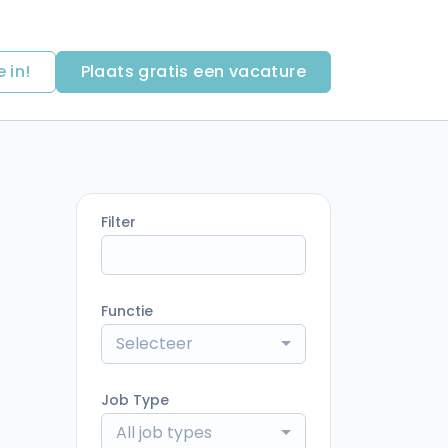
e in!
Plaats gratis een vacature
Filter
Functie
Selecteer
Job Type
All job types