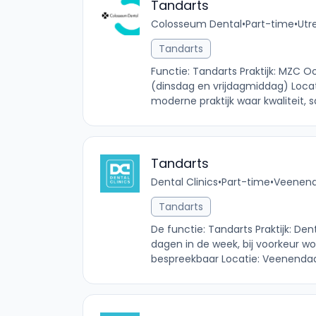
Tandarts
Colosseum Dental
•
Part-time
•
Utr
Tandarts
Functie: Tandarts Praktijk: MZC 
(dinsdag en vrijdagmiddag) Locatie
moderne praktijk waar kwaliteit, 
Tandarts
Dental Clinics
•
Part-time
•
Veenenda
Tandarts
De functie: Tandarts Praktijk: De
dagen in de week, bij voorkeur w
bespreekbaar Locatie: Veenendaal,