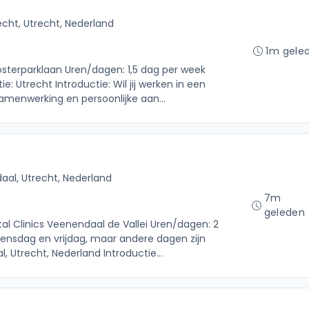
echt, Utrecht, Nederland
1m gele
Oosterparklaan Uren/dagen: 1,5 dag per week
: Utrecht Introductie: Wil jij werken in een
samenwerking en persoonlijke aan...
al, Utrecht, Nederland
7m
geleden
ntal Clinics Veenendaal de Vallei Uren/dagen: 2
oensdag en vrijdag, maar andere dagen zijn
 Utrecht, Nederland Introductie...