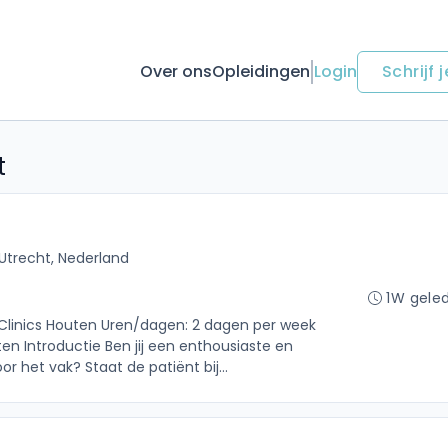
Over ons
Opleidingen
Login
Schrijf j
t
Utrecht, Nederland
1W gele
l Clinics Houten Uren/dagen: 2 dagen per week
ten Introductie Ben jij een enthousiaste en
r het vak? Staat de patiënt bij...