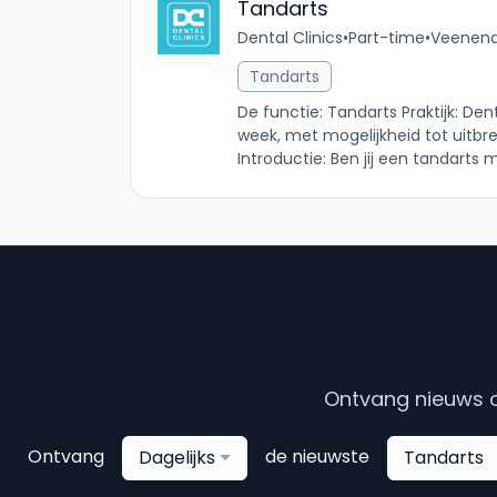
Tandarts
Dental Clinics
•
Part-time
•
Veenenda
Tandarts
De functie: Tandarts Praktijk: De
week, met mogelijkheid tot uitbre
Introductie: Ben jij een tandarts 
Ontvang nieuws o
Ontvang
de nieuwste
Dagelijks
Tandarts