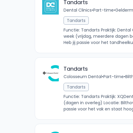
Tandarts
Dental Clinics
•
Part-time
•
Gelderma
Tandarts
Functie: Tandarts Praktijk: Denta
week (vrijdag, meerdere dagen b
Heb jij passie voor het tandheelku
Tandarts
Colosseum Dental
•
Part-time
•
Bil
Tandarts
Functie: Tandarts Praktijk: XQDen
(dagen in overleg) Locatie: Bilth
passie voor het vak en staat hoo