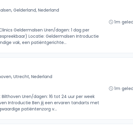
lsen, Gelderland, Nederland
1m gele
l Clinics Geldermalsen Uren/dagen: 1 dag per
espreekbaar) Locatie: Geldermalsen Introductie
ndige vak, een patiëntgerichte...
thoven, Utrecht, Nederland
1m gele
t Bilthoven Uren/dagen: 16 tot 24 uur per week
oven Introductie Ben jij een ervaren tandarts met
gwaardige patiëntenzorg v...