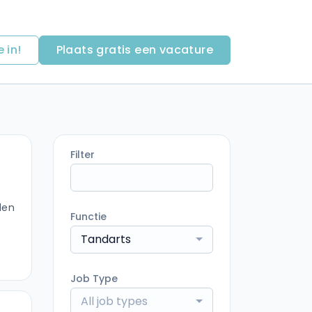
e in!
Plaats gratis een vacature
Filter
den
Functie
Tandarts
Job Type
All job types