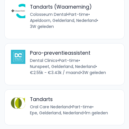
Tandarts (Waarneming)
Colosseum Dental
•
Part-time
•
Apeldoorn, Gelderland, Nederland
•
3W geleden
Paro-preventieassistent
Dental Clinics
•
Part-time
•
Nunspeet, Gelderland, Nederland
•
€2.55k - €3.43k / maand
•
3W geleden
Tandarts
Oral Care Nederland
•
Part-time
•
Epe, Gelderland, Nederland
•
1m geleden