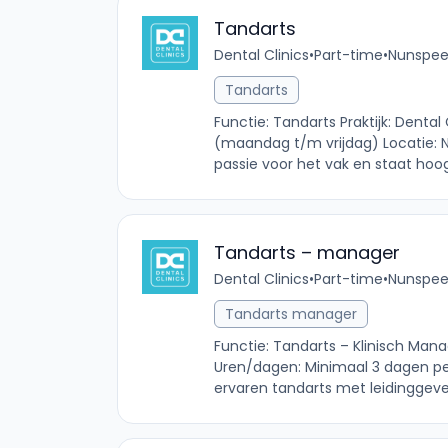
Tandarts
Dental Clinics
•
Part-time
•
Nunspeet
Tandarts
Functie: Tandarts Praktijk: Denta
(maandag t/m vrijdag) Locatie: N
passie voor het vak en staat hoog
Tandarts – manager
Dental Clinics
•
Part-time
•
Nunspeet
Tandarts manager
Functie: Tandarts – Klinisch Manag
Uren/dagen: Minimaal 3 dagen per
ervaren tandarts met leidinggeve