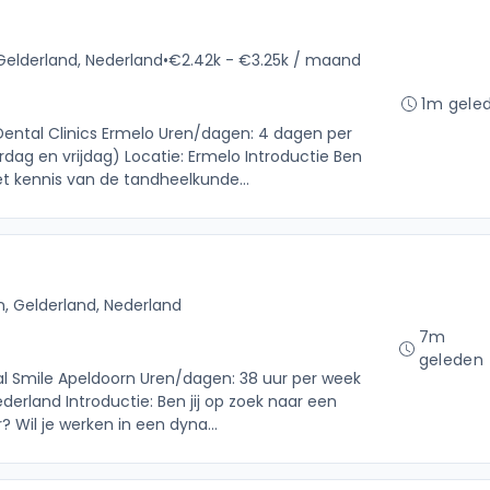
Gelderland, Nederland
•
€2.42k - €3.25k / maand
1m gele
 Dental Clinics Ermelo Uren/dagen: 4 dagen per
ag en vrijdag) Locatie: Ermelo Introductie Ben
t kennis van de tandheelkunde...
, Gelderland, Nederland
7m
geleden
tal Smile Apeldoorn Uren/dagen: 38 uur per week
derland Introductie: Ben jij op zoek naar een
 Wil je werken in een dyna...