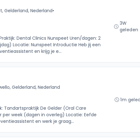
, Gelderland, Nederland
•
3W
geleden
Praktijk: Dental Clinics Nunspeet Uren/dagen: 2
ag) Locatie: Nunspeet Introductie Heb jij een
ntieassistent en krijg je e...
wello, Gelderland, Nederland
1m gele
jk: Tandartspraktijk De Gelder (Oral Care
 per week (dagen in overleg) Locatie: Eefde
eventieassistent en werk je graag...