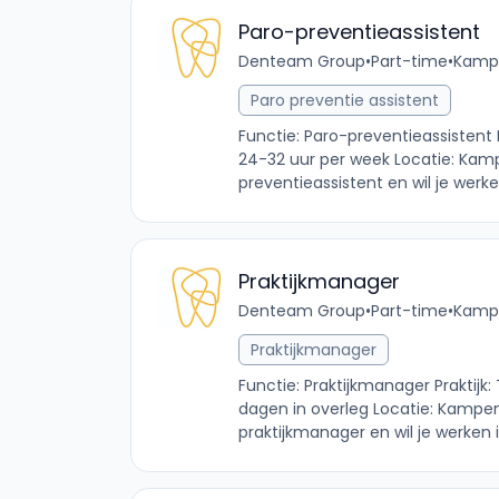
Paro-preventieassistent
Denteam Group
•
Part-time
•
Kampe
Paro preventie assistent
Functie: Paro-preventieassistent
24-32 uur per week Locatie: Kamp
preventieassistent en wil je werken
Praktijkmanager
Denteam Group
•
Part-time
•
Kampe
Praktijkmanager
Functie: Praktijkmanager Praktij
dagen in overleg Locatie: Kampen 
praktijkmanager en wil je werken i