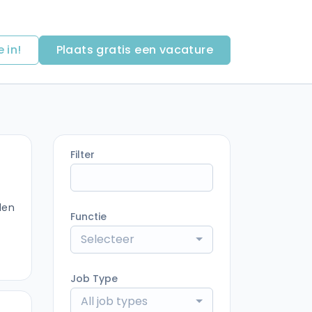
e in!
Plaats gratis een vacature
Filter
den
Functie
Selecteer
Job Type
All job types