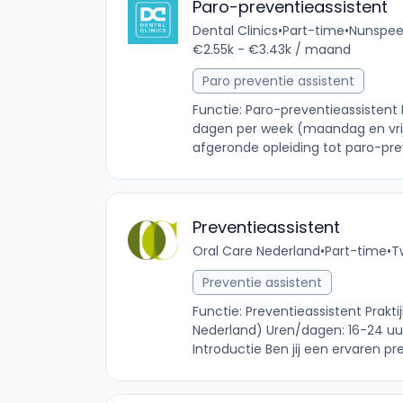
Paro-preventieassistent
Dental Clinics
•
Part-time
•
Nunspeet
€2.55k - €3.43k / maand
Paro preventie assistent
Functie: Paro-preventieassistent 
dagen per week (maandag en vrijd
afgeronde opleiding tot paro-preve
Preventieassistent
Oral Care Nederland
•
Part-time
•
T
Preventie assistent
Functie: Preventieassistent Prakti
Nederland) Uren/dagen: 16-24 uur
Introductie Ben jij een ervaren pr