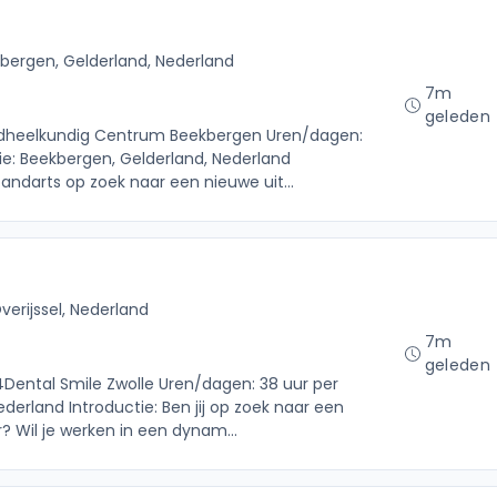
bergen, Gelderland, Nederland
7m
geleden
Tandheelkundig Centrum Beekbergen Uren/dagen:
atie: Beekbergen, Gelderland, Nederland
tandarts op zoek naar een nieuwe uit...
Overijssel, Nederland
7m
geleden
 4Dental Smile Zwolle Uren/dagen: 38 uur per
Nederland Introductie: Ben jij op zoek naar een
? Wil je werken in een dynam...