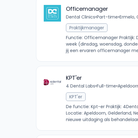
Officemanager
Dental Clinics
•
Part-time
•
Ermelo, 
Praktijkmanager
Functie: Officemanager Praktijk:
week (dinsdag, woensdag, donderd
jij een ervaren officemanager me
KPT'er
4 Dental Labs
•
Full-time
•
Apeldoorn
KPT'er
De functie: Kpt-er Praktijk: 4Den
Locatie: Apeldoorn, Gelderland, Ne
nieuwe uitdaging als behandelaar?