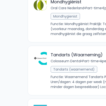
Mondhygiënist
Oral Care Nederland
•
Part-time
•
E
Mondhygienist
Functie: Mondhygiënist Praktijk: 
(voorkeur maandag, donderdag en v
mondhygiënist die graag zelfstandi
Tandarts (Waarneming)
Colosseum Dental
•
Part-time
•
Ape
Tandarts (waarnemend)
Functie: Waarnemend Tandarts P
Uren/dagen: 4 dagen per week (
minder dagen bespreekbaar) Locati