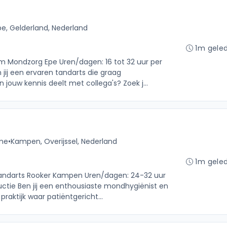
pe, Gelderland, Nederland
1m gele
rum Mondzorg Epe Uren/dagen: 16 tot 32 uur per
 jij een ervaren tandarts die graag
jouw kennis deelt met collega's? Zoek j...
ime
•
Kampen, Overijssel, Nederland
1m gele
 Tandarts Rooker Kampen Uren/dagen: 24-32 uur
ctie Ben jij een enthousiaste mondhygiënist en
praktijk waar patiëntgericht...