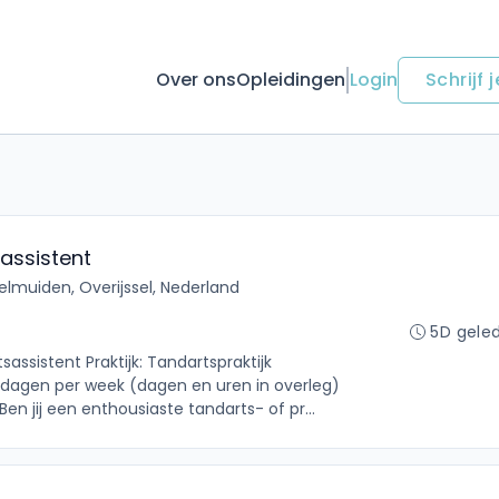
Over ons
Opleidingen
Login
Schrijf j
assistent
selmuiden, Overijssel, Nederland
5D gele
assistent Praktijk: Tandartspraktijk
 dagen per week (dagen en uren in overleg)
Ben jij een enthousiaste tandarts- of pr...