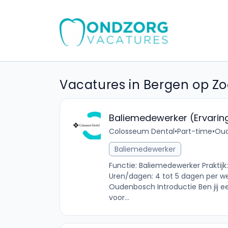
Vacatures in Bergen op Z
Baliemedewerker (Ervarin
Colosseum Dental
•
Part-time
•
Oud
Baliemedewerker
Functie: Baliemedewerker Prakt
Uren/dagen: 4 tot 5 dagen per w
Oudenbosch Introductie Ben jij 
voor...