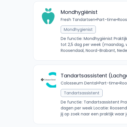
Mondhygiënist
Fresh Tandartsen
•
Part-time
•
Roos
Mondhygienist
De functie: Mondhygiënist Praktij
tot 2,5 dag per week (maandag, 
Roosendaal, Noord-Brabant, Nederl
Tandartsassistent (Lachg
Colosseum Dental
•
Part-time
•
Roo
Tandartsassistent
De functie: Tandartsassistent Prak
dagen per week Locatie: Roosenda
jij op zoek naar een praktijk waar 