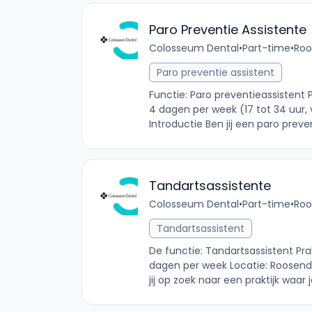
Paro Preventie Assistente
Colosseum Dental
•
Part-time
•
Roo
Paro preventie assistent
Functie: Paro preventieassistent P
4 dagen per week (17 tot 34 uur,
Introductie Ben jij een paro preve
Tandartsassistente
Colosseum Dental
•
Part-time
•
Roo
Tandartsassistent
De functie: Tandartsassistent Prak
dagen per week Locatie: Roosenda
jij op zoek naar een praktijk waar 