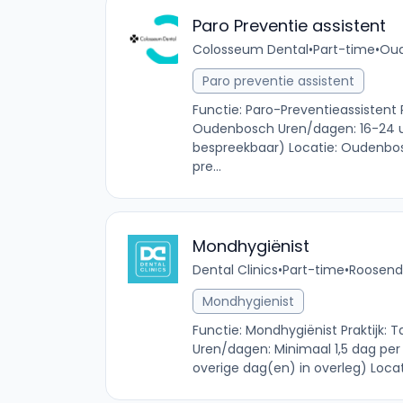
Paro Preventie assistent
Colosseum Dental
•
Part-time
•
Oud
Paro preventie assistent
Functie: Paro-Preventieassistent
Oudenbosch Uren/dagen: 16-24 uu
bespreekbaar) Locatie: Oudenbosc
pre...
Mondhygiënist
Dental Clinics
•
Part-time
•
Roosenda
Mondhygienist
Functie: Mondhygiënist Praktijk: 
Uren/dagen: Minimaal 1,5 dag per
overige dag(en) in overleg) Locat