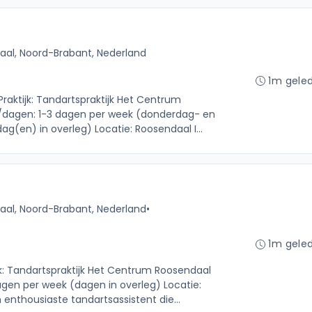
al, Noord-Brabant, Nederland
1m gele
Praktijk: Tandartspraktijk Het Centrum
n/dagen: 1-3 dagen per week (donderdag- en
ag(en) in overleg) Locatie: Roosendaal I...
al, Noord-Brabant, Nederland
•
1m gele
jk: Tandartspraktijk Het Centrum Roosendaal
agen per week (dagen in overleg) Locatie:
 enthousiaste tandartsassistent die...