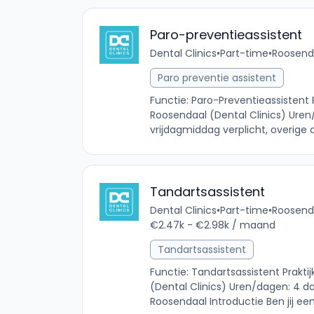
Paro-preventieassistent
Dental Clinics
•
Part-time
•
Roosenda
Paro preventie assistent
Functie: Paro-Preventieassistent 
Roosendaal (Dental Clinics) Ure
vrijdagmiddag verplicht, overige d
Tandartsassistent
Dental Clinics
•
Part-time
•
Roosenda
€2.47k - €2.98k / maand
Tandartsassistent
Functie: Tandartsassistent Prakti
(Dental Clinics) Uren/dagen: 4 d
Roosendaal Introductie Ben jij een