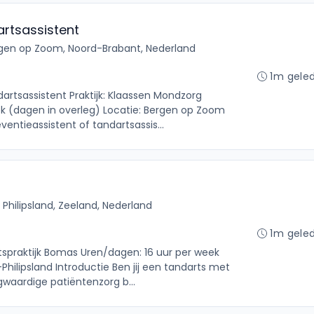
artsassistent
gen op Zoom, Noord-Brabant, Nederland
1m gele
dartsassistent Praktijk: Klaassen Mondzorg
k (dagen in overleg) Locatie: Bergen op Zoom
ventieassistent of tandartsassis...
t Philipsland, Zeeland, Nederland
1m gele
rtspraktijk Bomas Uren/dagen: 16 uur per week
-Philipsland Introductie Ben jij een tandarts met
gwaardige patiëntenzorg b...