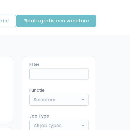
e in!
Plaats gratis een vacature
Filter
Functie
Selecteer
Job Type
All job types