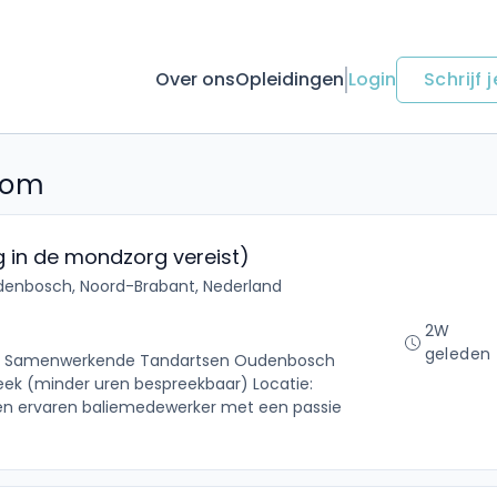
Over ons
Opleidingen
Login
Schrijf j
oom
g in de mondzorg vereist)
enbosch, Noord-Brabant, Nederland
2W
geleden
ijk: Samenwerkende Tandartsen Oudenbosch
eek (minder uren bespreekbaar) Locatie:
een ervaren baliemedewerker met een passie