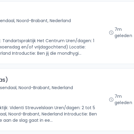
endaal, Noord-Brabant, Nederland
7m
geleden
k: Tandartspraktijk Het Centrum Uren/dagen: 1
woensdag en/of vrijdagochtend) Locatie:
and Introductie: Ben jij die mondhygi...
as)
sendaal, Noord-Brabant, Nederland
7m
geleden
tijk: Videnti Streuvelslaan Uren/dagen: 2 tot 5
al, Noord-Brabant, Nederland Introductie: Ben
je aan de slag gaat in ee...