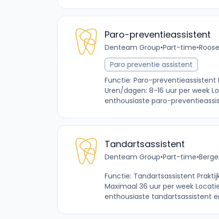
Paro-preventieassistent
Denteam Group
•
Part-time
•
Roose
Paro preventie assistent
Functie: Paro-preventieassistent
Uren/dagen: 8-16 uur per week Loc
enthousiaste paro-preventieassist
Tandartsassistent
Denteam Group
•
Part-time
•
Berge
Functie: Tandartsassistent Prakti
Maximaal 36 uur per week Locatie
enthousiaste tandartsassistent en 