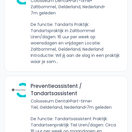
Colosseum Dental
•
Part-time
•
Zaltbommel, Gelderland, Nederland
•
7m geleden
De functie: Tandarts Praktijk:
Tandartspraktijk in Zaltbommel
Uren/dagen: 16 uur per week op
woensdagen en vrijdagen Locatie:
Zaltbommel, Gelderland, Nederland
Introductie: Wil jij aan de slag in een praktijk
waar je sam...
Preventieassistent /
Tandartsassistent
Colosseum Dental
•
Part-time
•
Tiel, Gelderland, Nederland
•
7m geleden
De functie: Tandartsassistent Praktijk:
Tandartsenpraktijk Tiel Uren/dagen: Circa
16 uur per week op maandagen en