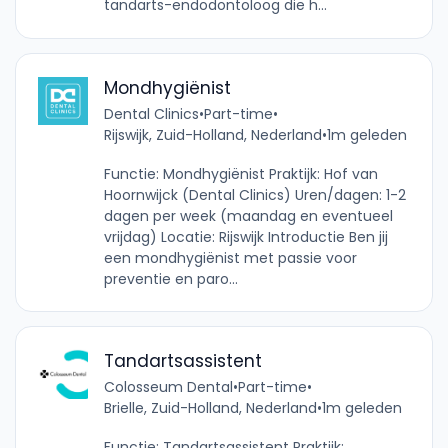
tandarts-endodontoloog die h...
Mondhygiënist
Dental Clinics
•
Part-time
•
Rijswijk, Zuid-Holland, Nederland
•
1m geleden
Functie: Mondhygiënist Praktijk: Hof van
Hoornwijck (Dental Clinics) Uren/dagen: 1-2
dagen per week (maandag en eventueel
vrijdag) Locatie: Rijswijk Introductie Ben jij
een mondhygiënist met passie voor
preventie en paro...
Tandartsassistent
Colosseum Dental
•
Part-time
•
Brielle, Zuid-Holland, Nederland
•
1m geleden
Functie: Tandartsassistent Praktijk: