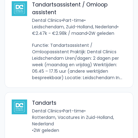
Tandartsassistent / Omloop
assistent
Dental Clinics
•
Part-time
•
Leidschendam, Zuid-Holland, Nederland
•
€2.47k - €2.98k / maand
•
2W geleden
Functie: Tandartsassistent /
Omloopassistent Praktijk: Dental Clinics
Leidschendam Uren/dagen: 2 dagen per
week (maandag en vrijdag) Werktijden:
06.45 – 17.15 uur (andere werktijden
bespreekbaar) Locatie: Leidschendam In...
Tandarts
Dental Clinics
•
Part-time
•
Rotterdam, Vacatures in Zuid-Holland,
Nederland
•
2W geleden