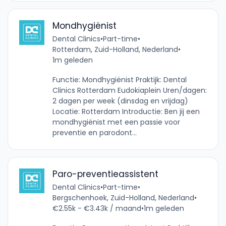
Mondhygiënist
Dental Clinics
•
Part-time
•
Rotterdam, Zuid-Holland, Nederland
•
1m geleden
Functie: Mondhygiënist Praktijk: Dental
Clinics Rotterdam Eudokiaplein Uren/dagen:
2 dagen per week (dinsdag en vrijdag)
Locatie: Rotterdam Introductie: Ben jij een
mondhygiënist met een passie voor
preventie en parodont...
Paro-preventieassistent
Dental Clinics
•
Part-time
•
Bergschenhoek, Zuid-Holland, Nederland
•
€2.55k - €3.43k / maand
•
1m geleden