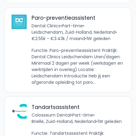
Paro-preventieassistent
Dental Clinics
•
Part-time
•
Leidschendam, Zuid-Holland, Nederland
•
€2.55k - €3.43k / maand
•
1W geleden
Functie: Paro-preventieassistent Praktijk:
Dental Clinics Leidschendam Uren/dagen:
Minimaal 2 dagen per week (werkdagen en
werktijden in overleg) Locatie:
Leidschendam Introductie Heb jij een
afgeronde opleiding tot paro...
Tandartsassistent
Colosseum Dental
•
Part-time
•
Brielle, Zuid-Holland, Nederland
•
1W geleden
Functie: Tandartsassistent Praktijk: