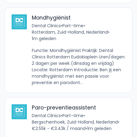
Mondhygiënist
Dental Clinics
•
Part-time
•
Rotterdam, Zuid-Holland, Nederland
•
1m geleden
Functie: Mondhygiënist Praktijk: Dental
Clinics Rotterdam Eudokiaplein Uren/dagen:
2 dagen per week (dinsdag en vrijdag)
Locatie: Rotterdam Introductie: Ben jij een
mondhygiënist met een passie voor
preventie en parodont...
Paro-preventieassistent
Dental Clinics
•
Part-time
•
Bergschenhoek, Zuid-Holland, Nederland
•
€2.55k - €3.43k / maand
•
1m geleden