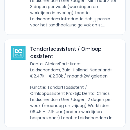
Leidschendam Uren/dagen: Minimaal 2 tot
3 dagen per week (werkdagen en
werktijden in overleg) Locatie:
Leidschendam Introductie Heb jij passie
voor het tandheelkundige vak en st...
Tandartsassistent / Omloop
assistent
Dental Clinics
•
Part-time
•
Leidschendam, Zuid-Holland, Nederland
•
€2.47k - €2.98k / maand
•
2W geleden
Functie: Tandartsassistent /
Omloopassistent Praktijk: Dental Clinics
Leidschendam Uren/dagen: 2 dagen per
week (maandag en vrijdag) Werktijden:
06.45 – 17.15 uur (andere werktijden
bespreekbaar) Locatie: Leidschendam In...