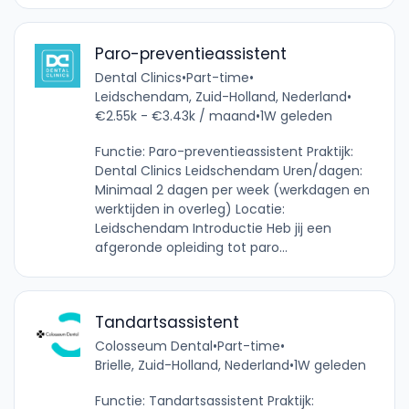
Paro-preventieassistent
Dental Clinics
•
Part-time
•
Leidschendam, Zuid-Holland, Nederland
•
€2.55k - €3.43k / maand
•
1W geleden
Functie: Paro-preventieassistent Praktijk:
Dental Clinics Leidschendam Uren/dagen:
Minimaal 2 dagen per week (werkdagen en
werktijden in overleg) Locatie:
Leidschendam Introductie Heb jij een
afgeronde opleiding tot paro...
Tandartsassistent
Colosseum Dental
•
Part-time
•
Brielle, Zuid-Holland, Nederland
•
1W geleden
Functie: Tandartsassistent Praktijk: