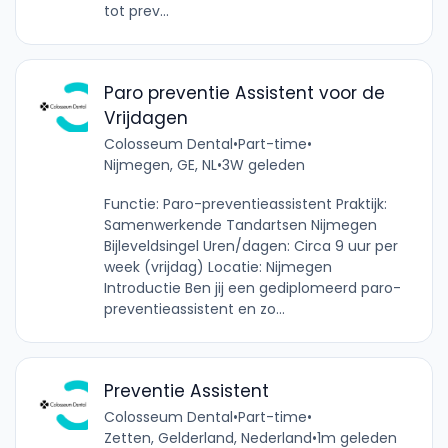
tot prev...
Paro preventie Assistent voor de
Vrijdagen
Colosseum Dental
•
Part-time
•
Nijmegen, GE, NL
•
3W geleden
Functie: Paro-preventieassistent Praktijk:
Samenwerkende Tandartsen Nijmegen
Bijleveldsingel Uren/dagen: Circa 9 uur per
week (vrijdag) Locatie: Nijmegen
Introductie Ben jij een gediplomeerd paro-
preventieassistent en zo...
Preventie Assistent
Colosseum Dental
•
Part-time
•
Zetten, Gelderland, Nederland
•
1m geleden