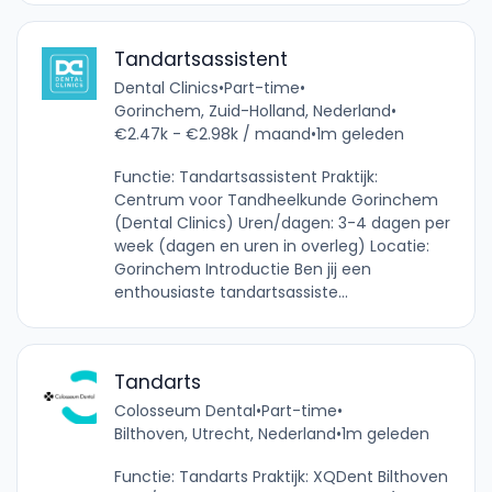
Tandartsassistent
Dental Clinics
•
Part-time
•
Gorinchem, Zuid-Holland, Nederland
•
€2.47k - €2.98k / maand
•
1m geleden
Functie: Tandartsassistent Praktijk:
Centrum voor Tandheelkunde Gorinchem
(Dental Clinics) Uren/dagen: 3-4 dagen per
week (dagen en uren in overleg) Locatie:
Gorinchem Introductie Ben jij een
enthousiaste tandartsassiste...
Tandarts
Colosseum Dental
•
Part-time
•
Bilthoven, Utrecht, Nederland
•
1m geleden
Functie: Tandarts Praktijk: XQDent Bilthoven