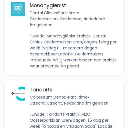
Mondhygiënist
Dental Clinics
•
Part-time
•
Geldermalsen, Gelderland, Nederland
•
1m geleden
Functie: Mondhygiënist Praktijk: Dental
Clinics Geldermalsen Uren/dagen: 1 dag per
week (vrijdag) – meerdere dagen
bespreekbaar Locatie: Geldermalsen
Introductie Wil jij werken binnen een praktijk
waar preventie en parod...
Tandarts
Colosseum Dental
•
Part-time
•
Utrecht, Utrecht, Nederland
•
1m geleden
Functie: Tandarts Praktijk: MZC
Oosterparklaan Uren/dagen: 1,5 dag per
week (dinsdag en vrijdagmiddag) Locatie: