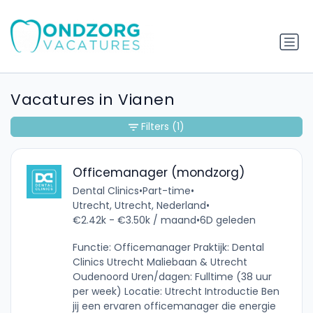
Vacatures in Vianen
Filters
(1)
Officemanager (mondzorg)
Dental Clinics
•
Part-time
•
Utrecht, Utrecht, Nederland
•
€2.42k - €3.50k / maand
•
6D geleden
Functie: Officemanager Praktijk: Dental
Clinics Utrecht Maliebaan & Utrecht
Oudenoord Uren/dagen: Fulltime (38 uur
per week) Locatie: Utrecht Introductie Ben
jij een ervaren officemanager die energie