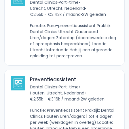
Dental Clinics
•
Part-time
•
Utrecht, Utrecht, Nederland
•
€2.55k - €3.43k / maand
•
2W geleden
Functie: Paro-preventieassistent Praktijk:
Dental Clinics Utrecht Oudenoord
Uren/dagen: Zaterdag (doordeweekse dag
of oproepbasis bespreekbaar) Locatie:
Utrecht Introductie Heb jij een afgeronde
opleiding tot paro-preven...
Preventieassistent
Dental Clinics
•
Part-time
•
Houten, Utrecht, Nederland
•
€2.55k - €3.16k / maand
•
2W geleden
Functie: Preventieassistent Praktijk: Dental
Clinics Houten Uren/dagen: 1 tot 4 dagen
per week (werkdagen in overleg) Locatie:
Houten Introductie Heb jij een afgeronde