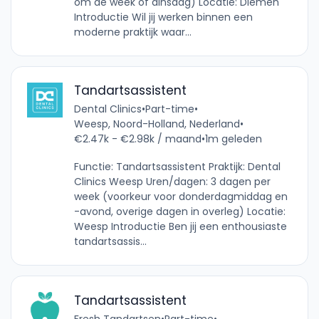
om de week of dinsdag) Locatie: Diemen
Introductie Wil jij werken binnen een
moderne praktijk waar...
Tandartsassistent
Dental Clinics
•
Part-time
•
Weesp, Noord-Holland, Nederland
•
€2.47k - €2.98k / maand
•
1m geleden
Functie: Tandartsassistent Praktijk: Dental
Clinics Weesp Uren/dagen: 3 dagen per
week (voorkeur voor donderdagmiddag en
-avond, overige dagen in overleg) Locatie:
Weesp Introductie Ben jij een enthousiaste
tandartsassis...
Tandartsassistent
Fresh Tandartsen
•
Part-time
•