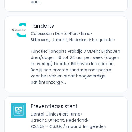
ene...
Tandarts
Colosseum Dental
•
Part-time
•
Bilthoven, Utrecht, Nederland
•
1m geleden
Functie: Tandarts Praktijk: XQDent Bilthoven
Uren/dagen: 16 tot 24 uur per week (dagen
in overleg) Locatie: Bilthoven Introductie
Ben jij een ervaren tandarts met passie
voor het vak en staat hoogwaardige
patiëntenzorg v...
Preventieassistent
Dental Clinics
•
Part-time
•
Utrecht, Utrecht, Nederland
•
€2.50k - €3.16k / maand
•
1m geleden