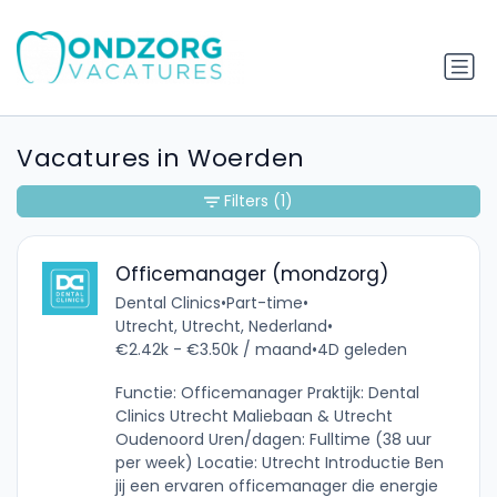
Vacatures in Woerden
Filters
(1)
Officemanager (mondzorg)
Dental Clinics
•
Part-time
•
Utrecht, Utrecht, Nederland
•
€2.42k - €3.50k / maand
•
4D geleden
Functie: Officemanager Praktijk: Dental
Clinics Utrecht Maliebaan & Utrecht
Oudenoord Uren/dagen: Fulltime (38 uur
per week) Locatie: Utrecht Introductie Ben
jij een ervaren officemanager die energie