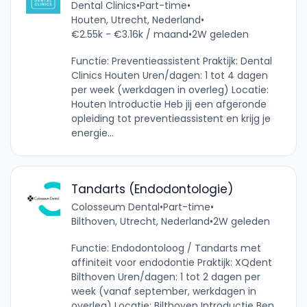
Dental Clinics
•
Part-time
•
Houten, Utrecht, Nederland
•
€2.55k - €3.16k / maand
•
2W geleden
Functie: Preventieassistent Praktijk: Dental
Clinics Houten Uren/dagen: 1 tot 4 dagen
per week (werkdagen in overleg) Locatie:
Houten Introductie Heb jij een afgeronde
opleiding tot preventieassistent en krijg je
energie...
Tandarts (Endodontologie)
Colosseum Dental
•
Part-time
•
Bilthoven, Utrecht, Nederland
•
2W geleden
Functie: Endodontoloog / Tandarts met
affiniteit voor endodontie Praktijk: XQdent
Bilthoven Uren/dagen: 1 tot 2 dagen per
week (vanaf september, werkdagen in
overleg) Locatie: Bilthoven Introductie Ben